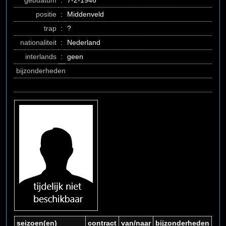
gebdatum
:
7-2-1946
positie
:
Middenveld
trap
:
?
nationaliteit
:
Nederland
interlands
:
geen
bijzonderheden
seizoen(en)
contract
van/naar
bijzonderheden