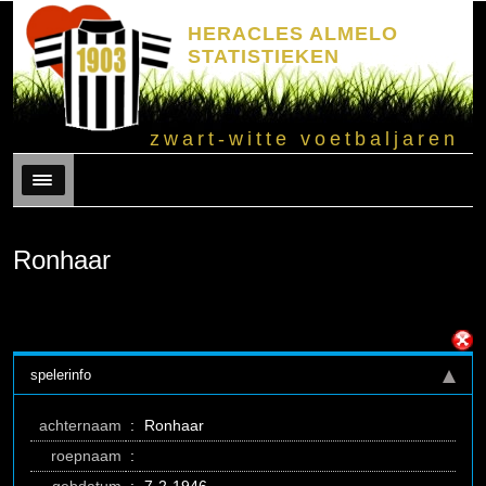
HERACLES ALMELO
STATISTIEKEN
zwart-witte voetbaljaren
Menu
Ronhaar
spelerinfo
achternaam
:
Ronhaar
roepnaam
: