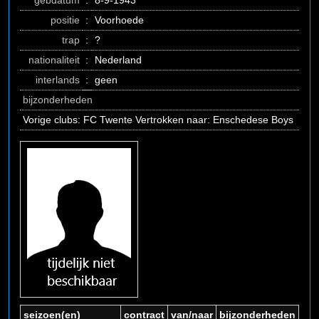
gebdatum
:
8-9-1943
positie
:
Voorhoede
trap
:
?
nationaliteit
:
Nederland
interlands
:
geen
bijzonderheden
Vorige clubs: FC Twente Vertrokken naar: Enschedese Boys
seizoen(en)
contract
van/naar
bijzonderheden