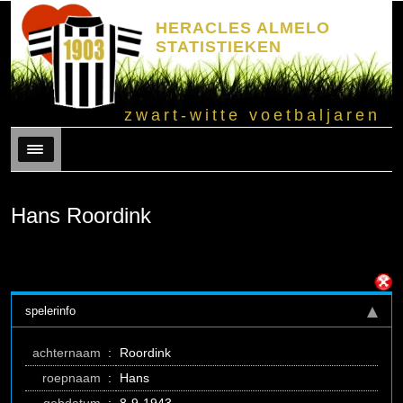
HERACLES ALMELO
STATISTIEKEN
zwart-witte voetbaljaren
Menu
Hans Roordink
spelerinfo
achternaam
:
Roordink
roepnaam
:
Hans