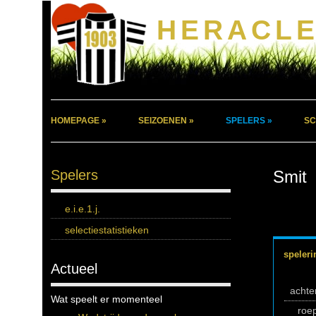
HERACLE
HOMEPAGE »
SEIZOENEN »
SPELERS »
SC
Spelers
Smit
e.i.e.1.j.
selectiestatistieken
speleri
Actueel
acht
Wat speelt er momenteel
roe