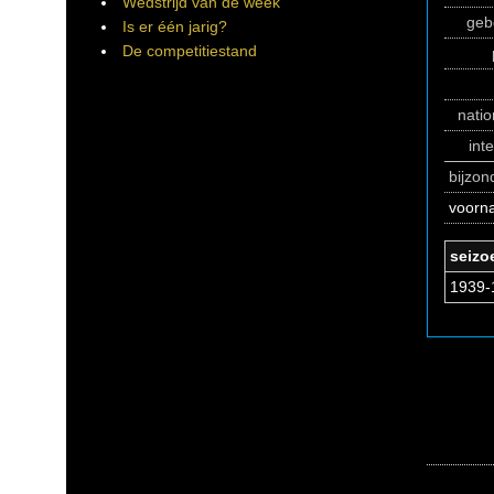
Wedstrijd van de week
geb
Is er één jarig?
De competitiestand
natio
int
bijzo
voorn
seizo
1939-