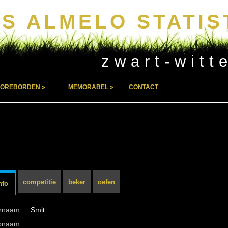
S ALMELO STATIS
zwart-witt
OREBORDEN »
MEMORABEL »
CONTACT
competitie
beker
oefen
nfo
ernaam
:
Smit
pnaam
: