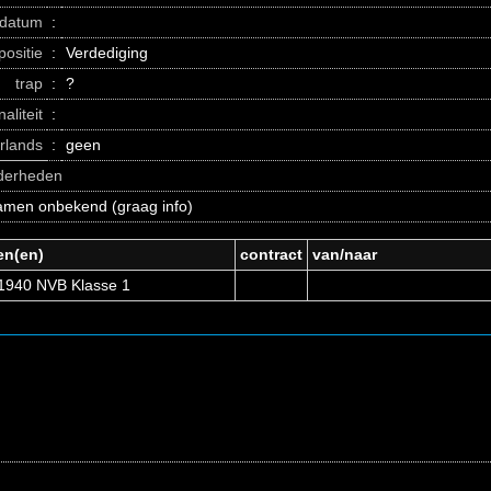
datum
:
positie
:
Verdediging
trap
:
?
naliteit
:
erlands
:
geen
nderheden
amen onbekend (graag info)
en(en)
contract
van/naar
1940 NVB Klasse 1