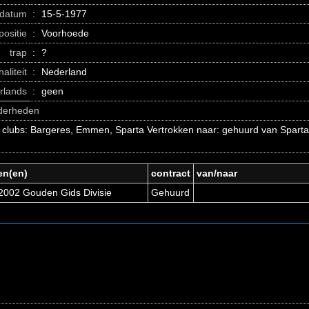
datum
:
15-5-1977
positie
:
Voorhoede
trap
:
?
naliteit
:
Nederland
erlands
:
geen
nderheden
 clubs: Bargeres, Emmen, Sparta Vertrokken naar: gehuurd van Spart
.
en(en)
contract
van/naar
2002 Gouden Gids Divisie
Gehuurd