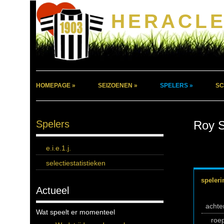
HERACLE
HOMEPAGE »
SEIZOENEN »
SPELERS »
SC
Spelers
Roy S
e.i.e.1.j.
selectiestatistieken
speleri
Actueel
acht
Wat speelt er momenteel
roe