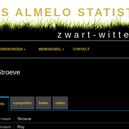
S ALMELO STATIS
zwart-witt
OREBORDEN »
MEMORABEL »
CONTACT
troeve
competitie
beker
oefen
nfo
ernaam
:
Stroeve
pnaam
:
Roy