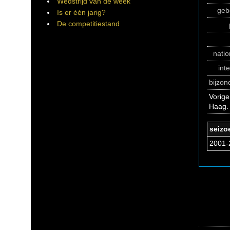
Wedstrijd van de week
geb
Is er één jarig?
De competitiestand
natio
int
bijzo
Vorige
Haag
seizo
2001-