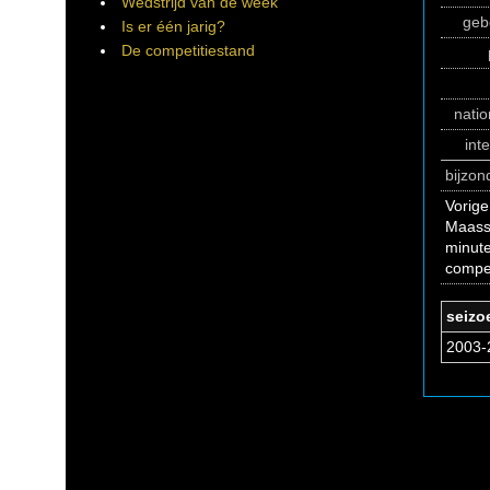
Wedstrijd van de week
geb
Is er één jarig?
De competitiestand
natio
int
bijzo
Vorige
Maassl
minute
compet
seizo
2003-