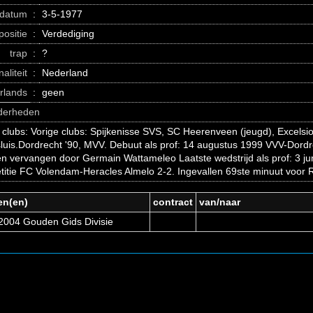
datum
:
3-5-1977
positie
:
Verdediging
trap
:
?
naliteit
:
Nederland
erlands
:
geen
nderheden
 clubs: Vorige clubs: Spijkenisse SVS, SC Heerenveen (jeugd), Excelsio
uis.Dordrecht '90, MVV. Debuut als prof: 14 augustus 1999 VVV-Dordr
n vervangen door Germain Wattameleo Laatste wedstrijd als prof: 3 ju
itie FC Volendam-Heracles Almelo 2-2. Ingevallen 69ste minuut voor 
en(en)
contract
van/naar
2004 Gouden Gids Divisie