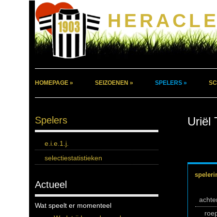
HERACLE
HOMEPAGE »
SEIZOENEN »
SPELERS »
SC
Spelers
Uriël 
e.i.e.1.j.
selectiestatistieken
speleri
Actueel
acht
Wat speelt er momenteel
roe