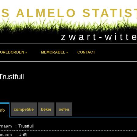
S ALMELO STATIS
zwart-witt
OREBORDEN »
MEMORABEL »
CONTACT
Trustfull
competitie
beker
oefen
nfo
ernaam
:
Trustfull
pnaam
:
Uriël