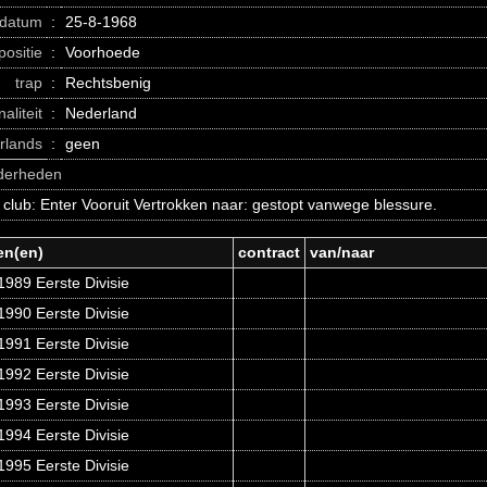
datum
:
25-8-1968
positie
:
Voorhoede
trap
:
Rechtsbenig
naliteit
:
Nederland
erlands
:
geen
nderheden
 club: Enter Vooruit Vertrokken naar: gestopt vanwege blessure.
en(en)
contract
van/naar
989 Eerste Divisie
990 Eerste Divisie
991 Eerste Divisie
992 Eerste Divisie
993 Eerste Divisie
994 Eerste Divisie
995 Eerste Divisie