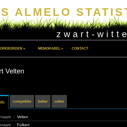
S ALMELO STATIS
zwart-witt
OREBORDEN »
MEMORABEL »
CONTACT
rt Velten
competitie
beker
oefen
nfo
ernaam
:
Velten
pnaam
:
Folkert