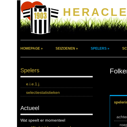
HERACLE
HOMEPAGE »
SEIZOENEN »
SPELERS »
SC
Spelers
Folke
e.i.e.1.j.
selectiestatistieken
speleri
Actueel
acht
Wat speelt er momenteel
roe