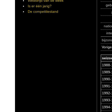
Wedstrijd van de week
geb
Is er één jarig?
De competitiestand
natio
int
bijzo
Vorige
seizo
1988-1
1989-1
1990-1
1991-1
1992-1
1993-1
1994-1