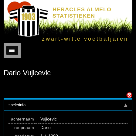
HERACLES ALMELO
STATISTIEKEN
zwart-witte voetbaljaren
Menu
Dario Vujicevic
spelerinfo
achternaam
:
Vujicevic
roepnaam
:
Dario