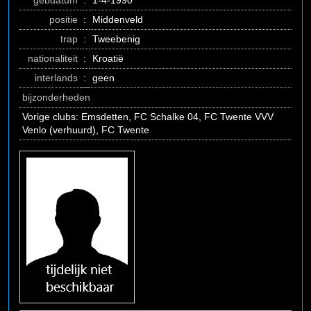
gebdatum
:
1-4-1990
positie
:
Middenveld
trap
:
Tweebenig
nationaliteit
:
Kroatië
interlands
:
geen
bijzonderheden
Vorige clubs: Emsdetten, FC Schalke 04, FC Twente VVV
Venlo (verhuurd), FC Twente