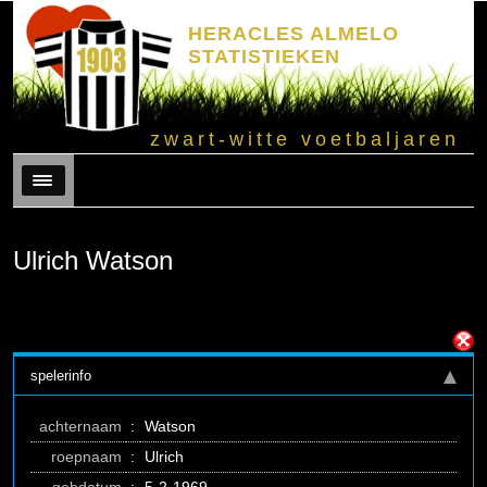
HERACLES ALMELO
STATISTIEKEN
zwart-witte voetbaljaren
Menu
Ulrich Watson
spelerinfo
achternaam
:
Watson
roepnaam
:
Ulrich