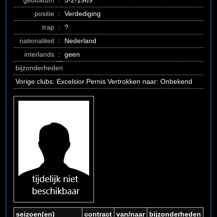
gebdatum
:
5-2-1969
positie
:
Verdediging
trap
:
?
nationaliteit
:
Nederland
interlands
:
geen
bijzonderheden
Vorige clubs: Excelsior Pernis Vertrokken naar: Onbekend
seizoen(en)
contract
van/naar
bijzonderheden