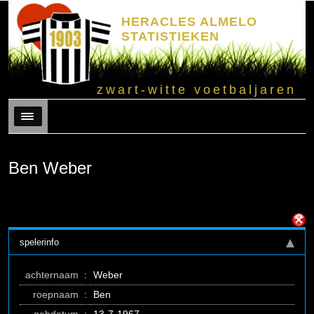
HERACLES ALMELO
STATISTIEKEN
zwart-witte voetbaljaren
Menu
Ben Weber
spelerinfo
achternaam
:
Weber
roepnaam
:
Ben