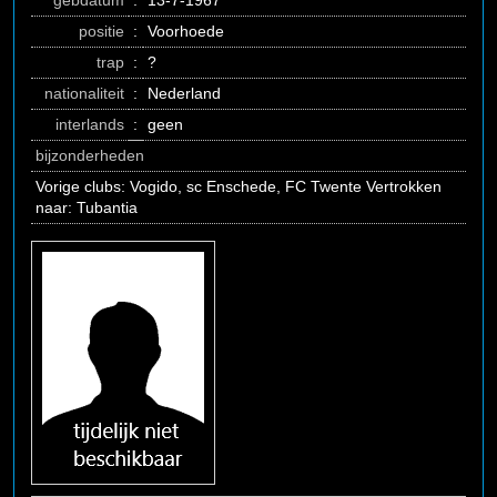
gebdatum
:
13-7-1967
positie
:
Voorhoede
trap
:
?
nationaliteit
:
Nederland
interlands
:
geen
bijzonderheden
Vorige clubs: Vogido, sc Enschede, FC Twente Vertrokken
naar: Tubantia