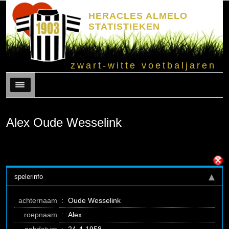
HERACLES ALMELO
STATISTIEKEN
zwart-witte voetbaljaren
Menu
Alex Oude Wesselink
spelerinfo
achternaam
:
Oude Wesselink
roepnaam
:
Alex