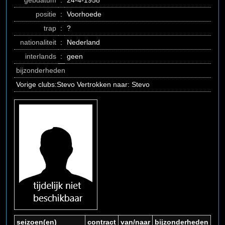
gebdatum
:
24-4-1958
positie
:
Voorhoede
trap
:
?
nationaliteit
:
Nederland
interlands
:
geen
bijzonderheden
Vorige clubs:Stevo Vertrokken naar: Stevo
seizoen(en)
contract
van/naar
bijzonderheden