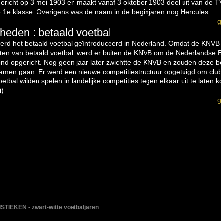
ericht op 3 mei 1903 en maakt vanaf 3 oktober 1903 deel uit van de 
de 1e klasse. Overigens was de naam in de beginjaren nog Hercules.
g
heden : betaald voetbal
erd het betaald voetbal geïntroduceerd in Nederland. Omdat de KNVB 
ten van betaald voetbal, werd er buiten de KNVB om de Nederlandse 
nd opgericht. Nog geen jaar later zwichtte de KNVB en zouden deze b
men gaan. Er werd een nieuwe competitiestructuur opgetuigd om club
oetbal wilden spelen in landelijke competities tegen elkaar uit te laten 
i)
g
IEKEN - zwart-witte voetbaljaren