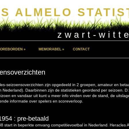
S ALMELO STATIS
zwart-witt
OREBORDEN »
MEMORABEL »
CONTACT
ensoverzichten
es-seizoensoverzichten zijn opgedeeld in 2 groepen, amateur en beta
in Nederland). Daarbinnen zijn de statistieken geordend per seizoen. D.w
izoen en vandaar uit kunt u meer info vinden over de stand, de uitsla
ende informatie over spelers en scoreverloop.
954 : pre-betaald
8 start in beperkte omvang competitievoetbal in Nederland. Heracles 