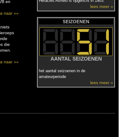
Heracles Almelo is opgericht in 1903.
TVB en
lees meer »
a naar »»
SEIZOENEN
niets
Beroeps
eide
s die
komen.
AANTAL SEIZOENEN
a naar »»
het aantal seizoenen in de
amateurperiode
lees meer »