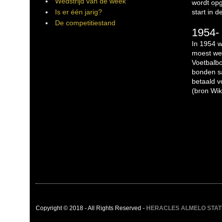
Wedstrijd van de week
wordt opg
Is er één jarig?
start in 
De competitiestand
1954- 
In 1954 w
moest we
Voetbalbo
bonden sa
betaald v
(bron Wik
Copyright © 2018 - All Rights Reserved -
HERACLES ALMELO STATIST