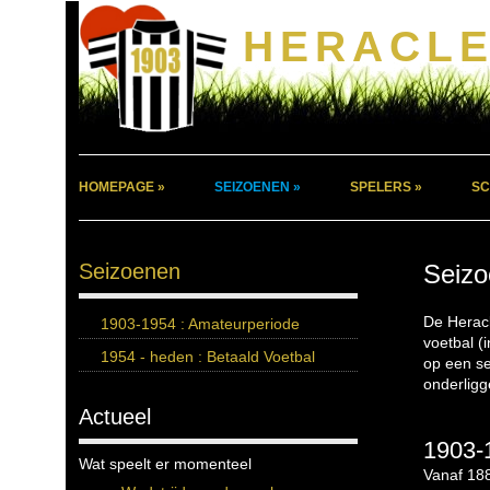
HERACLE
HOMEPAGE »
SEIZOENEN »
SPELERS »
SC
Seizoenen
Seizo
De Heracl
1903-1954 : Amateurperiode
voetbal (
1954 - heden : Betaald Voetbal
op een se
onderligg
Actueel
1903-1
Wat speelt er momenteel
Vanaf 188