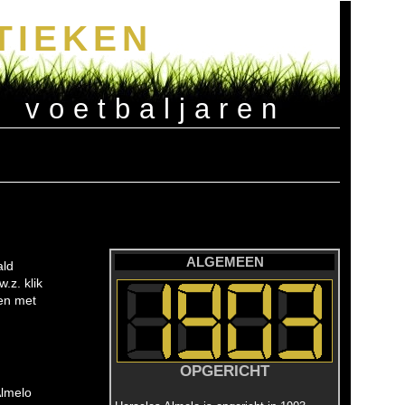
TIEKEN
e voetbaljaren
ALGEMEEN
ald
.z. klik
gen met
OPGERICHT
Almelo