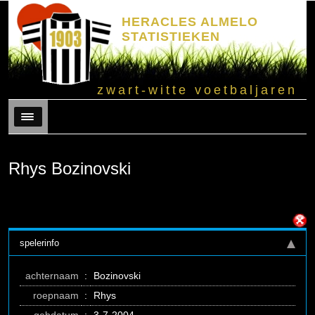
HERACLES ALMELO
STATISTIEKEN
zwart-witte voetbaljaren
Menu
Rhys Bozinovski
spelerinfo
achternaam
:
Bozinovski
roepnaam
:
Rhys