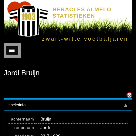
HERACLES ALMELO
STATISTIEKEN
zwart-witte voetbaljaren
Menu
Jordi Bruijn
spelerinfo
achternaam
:
Bruijn
roepnaam
:
Jordi