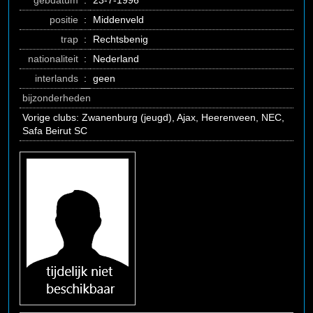
gebdatum
:
23-7-1996
positie
:
Middenveld
trap
:
Rechtsbenig
nationaliteit
:
Nederland
interlands
:
geen
bijzonderheden
Vorige clubs: Zwanenburg (jeugd), Ajax, Heerenveen, NEC,
Safa Beirut SC