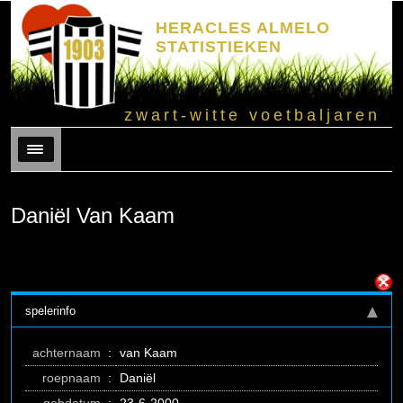
HERACLES ALMELO
STATISTIEKEN
zwart-witte voetbaljaren
Menu
Daniël Van Kaam
spelerinfo
achternaam
:
van Kaam
roepnaam
:
Daniël