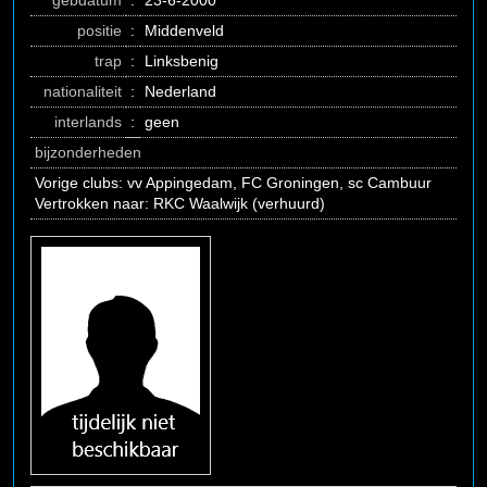
gebdatum
:
23-6-2000
positie
:
Middenveld
trap
:
Linksbenig
nationaliteit
:
Nederland
interlands
:
geen
bijzonderheden
Vorige clubs: vv Appingedam, FC Groningen, sc Cambuur
Vertrokken naar: RKC Waalwijk (verhuurd)