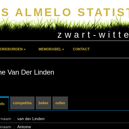
S ALMELO STATIS
zwart-witt
OREBORDEN »
MEMORABEL »
CONTACT
ne Van Der Linden
competitie
beker
oefen
nfo
ernaam
:
van der Linden
pnaam
:
Antoine