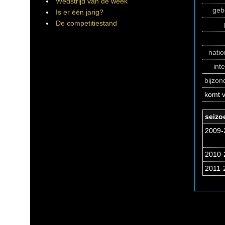
Wedstrijd van de week
geb
Is er één jarig?
De competitiestand
natio
int
bijzo
komt 
seizo
2009-
2010-2
2011-2