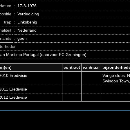
datum
:
17-3-1976
positie
:
Verdediging
trap
:
Linksbenig
naliteit
:
Nederland
erlands
:
geen
nderheden
van Maritimo Portugal (daarvoor FC Groningen)
en(en)
contract
van/naar
bijzonderhed
2010 Eredivisie
Vorige clubs: 
Swindon Town,
011 Eredivisie
012 Eredivisie