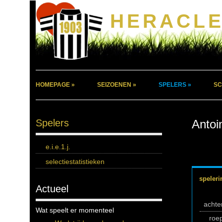
HERACLE
HOMEPAGE »
SEIZOENEN »
SPELERS »
SC
Spelers
Antoi
e.i.e.1.j.
selectiestatistieken
speleri
Actueel
acht
Wat speelt er momenteel
roe