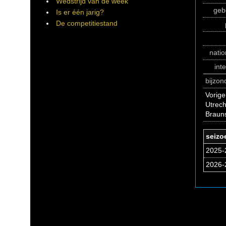
Wedstrijd van de week
geb
Is er één jarig?
De competitiestand
natio
int
bijzo
Vorige
Utrech
Braun
seizo
2025-
2026-