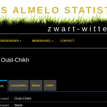
S ALMELO STATIS
zwart-witt
OREBORDEN »
MEMORABEL »
CONTACT
 Ould-Chikh
competitie
beker
oefen
nfo
ernaam
:
Ould-Chikh
pnaam
:
Walid