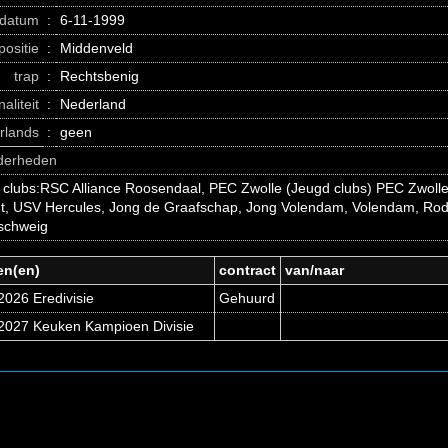
datum
:
6-11-1999
positie
:
Middenveld
trap
:
Rechtsbenig
naliteit
:
Nederland
erlands
:
geen
nderheden
 clubs:RSC Alliance Roosendaal, PEC Zwolle (Jeugd clubs) PEC Zwol
t, USV Hercules, Jong de Graafschap, Jong Volendam, Volendam, Roda
schweig
en(en)
contract
van/naar
2026 Eredivisie
Gehuurd
2027 Keuken Kampioen Divisie