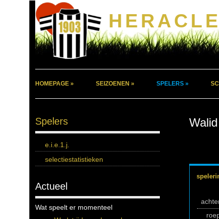
HERACLE
HOMEPAGE »
SEIZOENEN »
SPELERS »
SC
Spelers
Walid
e.i.e.1.j.
selectiestatistieken
speleri
Actueel
acht
Wat speelt er momenteel
roe