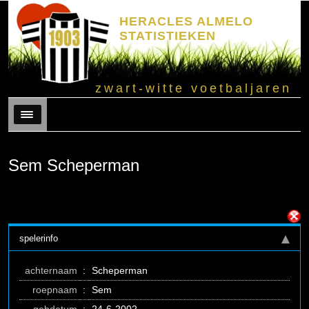
HERACLES ALMELO
STATISTIEKEN
zwart-witte voetbaljaren
Menu
Sem Scheperman
spelerinfo
achternaam
:
Scheperman
roepnaam
:
Sem