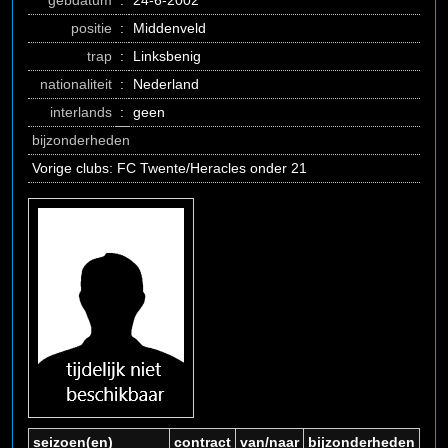
gebdatum
:
24-6-2002
positie
:
Middenveld
trap
:
Linksbenig
nationaliteit
:
Nederland
interlands
:
geen
bijzonderheden
Vorige clubs: FC Twente/Heracles onder 21
seizoen(en)
contract
van/naar
bijzonderheden