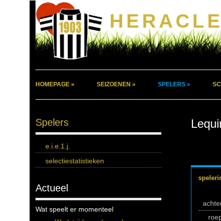
HERACLE
HOMEPAGE »
SEIZOENEN »
SPELERS »
SC
Spelers
Lequi
e.i.e.1.j.
selectiestatistieken
speleri
Actueel
acht
Wat speelt er momenteel
roe