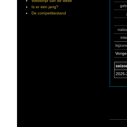
Wedstrijd van de week
geb
Is er één jarig?
De competitiestand
natio
int
bijzo
Vorige
seizo
2025-