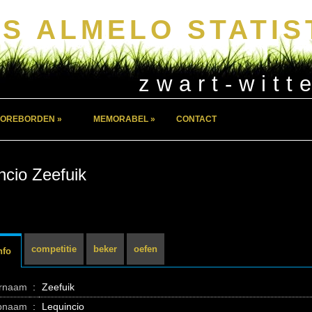
S ALMELO STATIS
zwart-witt
OREBORDEN »
MEMORABEL »
CONTACT
ncio Zeefuik
competitie
beker
oefen
nfo
ernaam
:
Zeefuik
pnaam
:
Lequincio