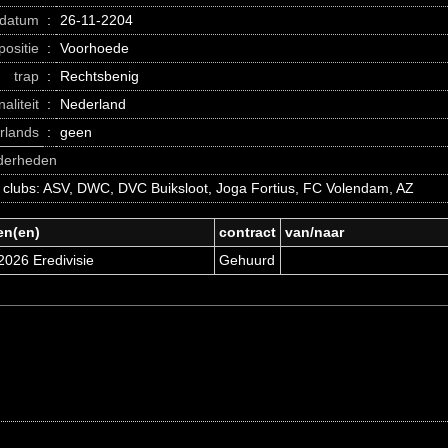
datum
:
26-11-2204
positie
:
Voorhoede
trap
:
Rechtsbenig
naliteit
:
Nederland
erlands
:
geen
nderheden
 clubs: ASV, DWC, DVC Buiksloot, Joga Fortius, FC Volendam, AZ
en(en)
contract
van/naar
2026 Eredivisie
Gehuurd