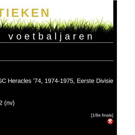
TIEKEN
e voetbaljaren
SC Heracles '74, 1974-1975, Eerste Divisie
2 (nv)
[1/8e finale]