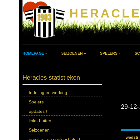
HERACLE
HOMEPAGE »
SEIZOENEN »
SPELERS »
SC
Heracles statistieken
Indeling en werking
Spelers
29-12-
updates !
links-buiten
Seizoenen
wedstri
privacy - en cookiesbeleid