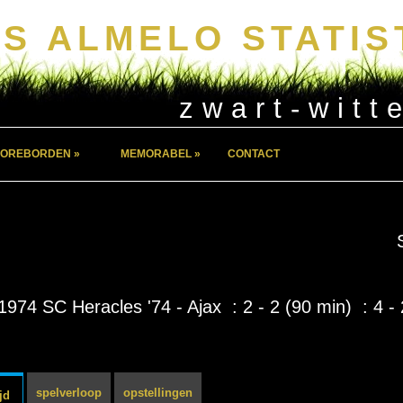
S ALMELO STATIS
zwart-witt
OREBORDEN »
MEMORABEL »
CONTACT
1974 SC Heracles '74 - Ajax : 2 - 2 (90 min) : 4 - 
spelverloop
opstellingen
jd