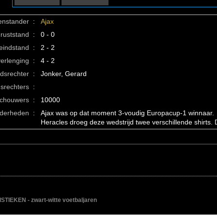
enstander
:
Ajax
ruststand
:
0 - 0
eindstand
:
2 - 2
verlenging
:
4 - 2
idsrechter
:
Jonker, Gerard
srechters
:
schouwers
:
10000
nderheden
:
Ajax was op dat moment 3-voudig Europacup-1 winnaar.
Heracles droeg deze wedstrijd twee verschillende shirts. 
IEKEN - zwart-witte voetbaljaren