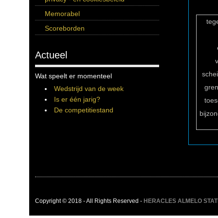
Memorabel
teg
Scoreborden
Actueel
sche
Wat speelt er momenteel
gren
Wedstrijd van de week
Is er één jarig?
toe
De competitiestand
bijzo
Copyright © 2018 - All Rights Reserved -
HERACLES ALMELO STATIST