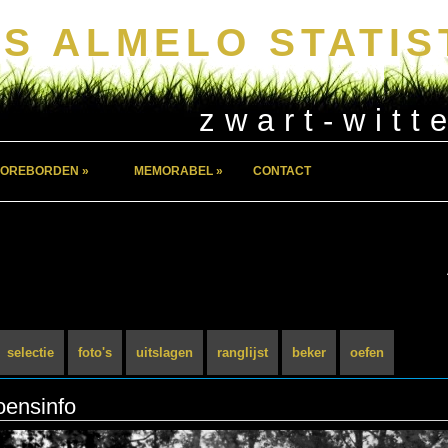
S ALMELO STATIS
zwart-witt
OREBORDEN »
MEMORABEL »
CONTACT
selectie
foto's
uitslagen
ranglijst
beker
oefen
oensinfo