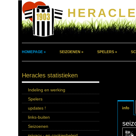
HERACLE
HOMEPAGE »
SEIZOENEN »
SPELERS »
SC
Heracles statistieken
Indeling en werking
Spelers
updates !
info
links-buiten
seiz
Seizoenen
privacy - en cookiesbeleid