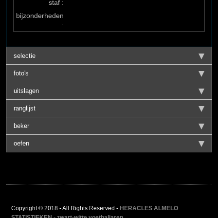
staf :
bijzonderheden
:
selectie
foto's
uitslagen
ranglijst
beker
oefen
Copyright © 2018 - All Rights Reserved -
HERACLES ALMELO
STATISTIEKEN - zwart-witte voetbaljaren