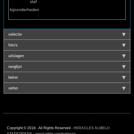
staf :
bijzonderheden
:
selectie
foto's
uitslagen
ranglijst
beker
oefen
Copyright © 2018 - All Rights Reserved -
HERACLES ALMELO
STATISTIEKEN - zwart-witte voetbaljaren