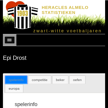
HERACLES ALMELO
STATISTIEKEN
zwart-witte voetbaljaren
Menu
Epi Drost
spelerinfo
competitie
beker
oefen
europa
spelerinfo