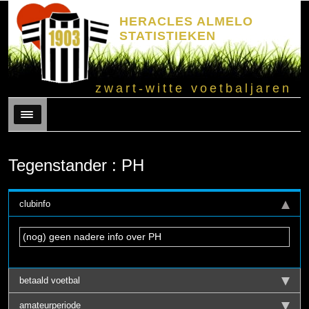
HERACLES ALMELO
STATISTIEKEN
zwart-witte voetbaljaren
Menu
Tegenstander : PH
clubinfo
(nog) geen nadere info over PH
betaald voetbal
amateurperiode