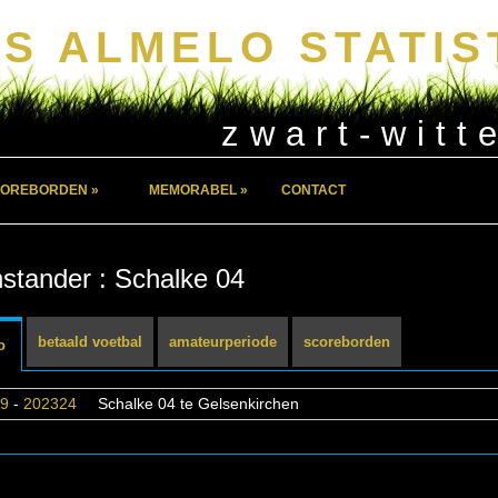
S ALMELO STATIS
zwart-witt
OREBORDEN »
MEMORABEL »
CONTACT
stander : Schalke 04
betaald voetbal
amateurperiode
scoreborden
o
9
-
202324
Schalke 04 te Gelsenkirchen