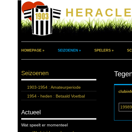
HERACLE
HOMEPAGE »
SEIZOENEN »
SPELERS »
SC
Seizoenen
Tegen
1903-1954 : Amateurperiode
clubinf
1954 - heden : Betaald Voetbal
19989
Actueel
Wat speelt er momenteel