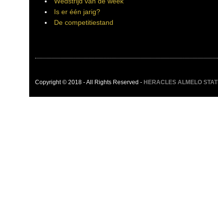
Wedstrijd van de week
Is er één jarig?
De competitiestand
Copyright © 2018 - All Rights Reserved -
HERACLES ALMELO STATIST