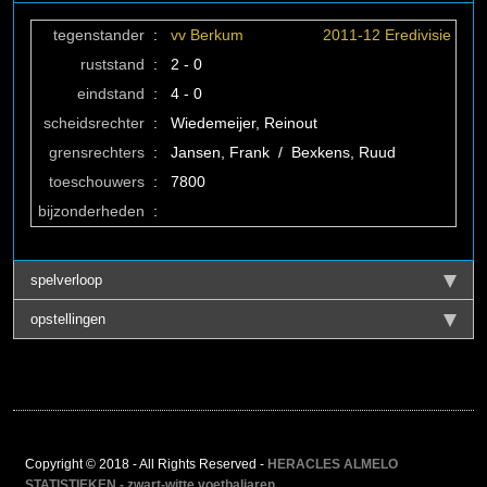
tegenstander
:
vv Berkum
2011-12 Eredivisie
ruststand
:
2 - 0
eindstand
:
4 - 0
scheidsrechter
:
Wiedemeijer, Reinout
grensrechters
:
Jansen, Frank / Bexkens, Ruud
toeschouwers
:
7800
bijzonderheden
:
spelverloop
opstellingen
Copyright © 2018 - All Rights Reserved -
HERACLES ALMELO
STATISTIEKEN - zwart-witte voetbaljaren