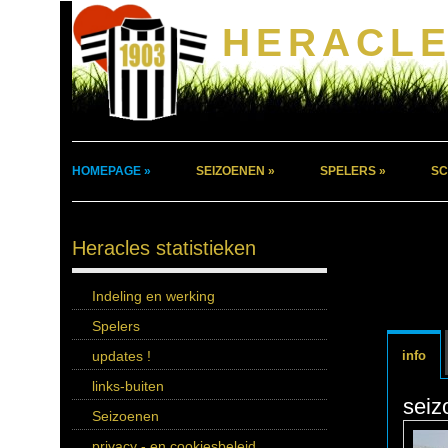
HERACLE
HOMEPAGE »
SEIZOENEN »
SPELERS »
SC
Heracles statistieken
Indeling en werking
Spelers
updates !
info
links-buiten
seiz
Seizoenen
privacy - en cookiesbeleid