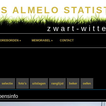
S ALMELO STATIS
zwart-witt
OREBORDEN »
MEMORABEL »
CONTACT
selectie
foto's
uitslagen
ranglijst
beker
oefen
oensinfo