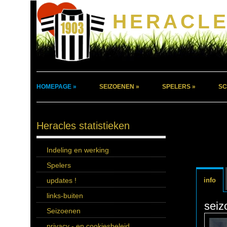
HERACLE
HOMEPAGE »
SEIZOENEN »
SPELERS »
SC
Heracles statistieken
Indeling en werking
Spelers
updates !
info
links-buiten
seiz
Seizoenen
privacy - en cookiesbeleid