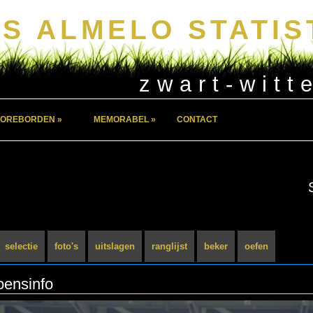
S ALMELO STATIS
zwart-witt
OREBORDEN »
MEMORABEL »
CONTACT
selectie
foto's
uitslagen
ranglijst
beker
oefen
oensinfo